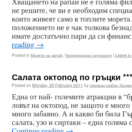
Хващането на рапан не е голяма фил
не решите, че ви е необходим специ
които живеят само в топлите морета.
положението не е чак толкова безна
имате достатъчно пари да си финан
reading
→
Posted in
Мезета за запой
,
Черноморски салтанати
|
Leave a
Салата октопод по гръцки ***
Posted on
Monday, 28 February 2011
by
пишман рибар Хаджи
Една от най- големите атракции в “б
ловът на октопод, не защото е много 
много забавно. А и какво би била Г
салата, узо и сиртаки – една голяма 
Continue reading
→