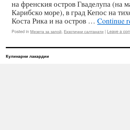
на френския остров Гваделупа (на м
Карибско море), в град Кепос на тих
Коста Рика и на остров …
Continue 
Posted in
Мезета за запой
,
Екзотични салтанати
|
Leave a co
Кулинарни лакардии