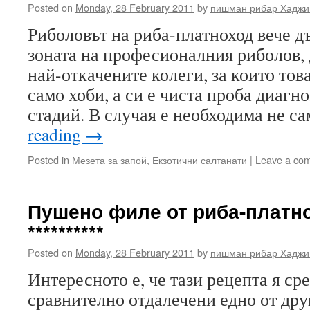
Posted on
Monday, 28 February 2011
by
пишман рибар Хаджи
Риболовът на риба-платноход вече д
зоната на професионалния риболов, 
най-откачените колеги, за които тов
само хоби, а си е чиста проба диагн
стадий. В случая е необходима не 
reading
→
Posted in
Мезета за запой
,
Екзотични салтанати
|
Leave a co
Пушено филе от риба-платнох
**********
Posted on
Monday, 28 February 2011
by
пишман рибар Хаджи
Интересното е, че тази рецепта я ср
сравнително отдалечени едно от друг