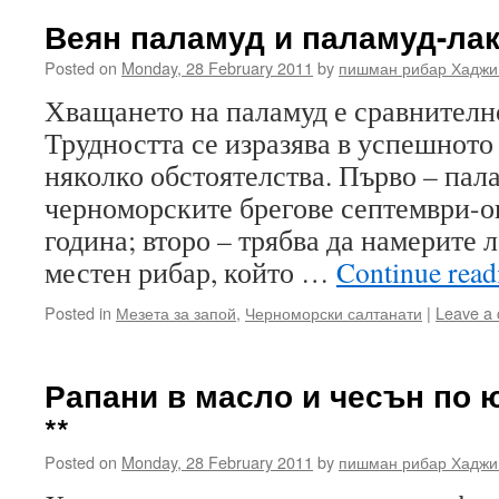
Веян паламуд и паламуд-лаке
Posted on
Monday, 28 February 2011
by
пишман рибар Хаджи
Хващането на паламуд е сравнителн
Трудността се изразява в успешното
няколко обстоятелства. Първо – пал
черноморските брегове септември-ок
година; второ – трябва да намерите л
местен рибар, който …
Continue rea
Posted in
Мезета за запой
,
Черноморски салтанати
|
Leave a
Рапани в масло и чесън по
**
Posted on
Monday, 28 February 2011
by
пишман рибар Хаджи