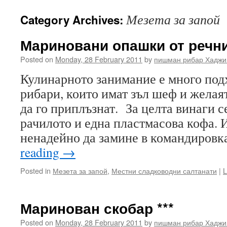
to
Мезета за запой
Category Archives:
content
Мариновани опашки от речни
Posted on
Monday, 28 February 2011
by
пишман рибар Хаджи
Кулинарното занимание е много под
рибари, които имат зъл шеф и желая
да го приплъзнат. За целта винаги с
рачилото и една пластмасова кофа. 
ненадейно да замине в командировк
reading
→
Posted in
Мезета за запой
,
Местни сладководни салтанати
|
L
Маринован скобар ***
Posted on
Monday, 28 February 2011
by
пишман рибар Хаджи