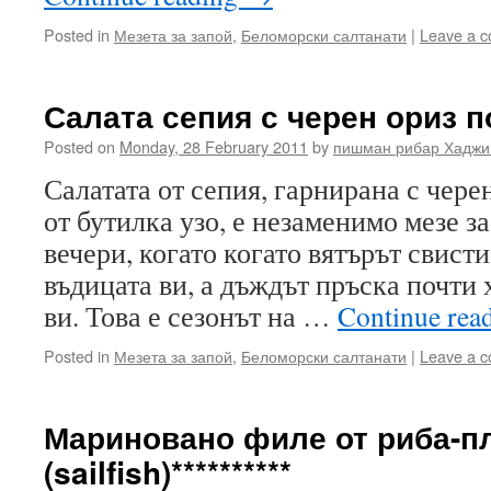
Posted in
Мезета за запой
,
Беломорски салтанати
|
Leave a 
Салата сепия с черен ориз п
Posted on
Monday, 28 February 2011
by
пишман рибар Хаджи
Салатата от сепия, гарнирана с чере
от бутилка узо, е незаменимо мезе з
вечери, когато когато вятърът свисти
въдицата ви, а дъждът пръска почти 
ви. Това е сезонът на …
Continue rea
Posted in
Мезета за запой
,
Беломорски салтанати
|
Leave a 
Мариновано филе от риба-п
(sailfish)**********