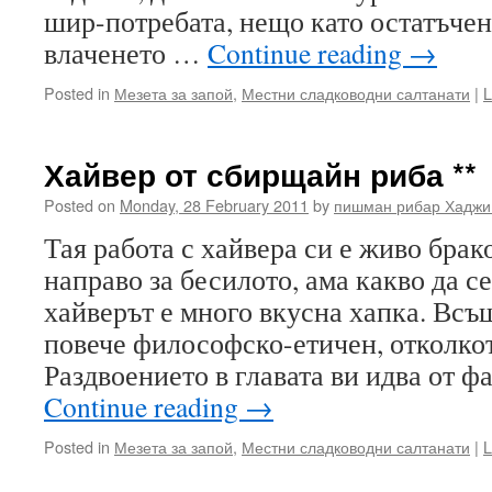
шир-потребата, нещо като остатъчен
влаченето …
Continue reading
→
Posted in
Мезета за запой
,
Местни сладководни салтанати
|
L
Хайвер от сбирщайн риба **
Posted on
Monday, 28 February 2011
by
пишман рибар Хаджи
Тая работа с хайвера си е живо брак
направо за бесилото, ама какво да се
хайверът е много вкусна хапка. Всъ
повече философско-етичен, отколкот
Раздвоението в главата ви идва от ф
Continue reading
→
Posted in
Мезета за запой
,
Местни сладководни салтанати
|
L