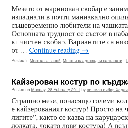
Мезето от маринован скобар е заним
изпаднали в почти маниакално опия
същевременно любители на чашката 
Основната трудност се състои в наба
кг чистен скобар. Вариантите са няк
от …
Continue reading
→
Posted in
Мезета за запой
,
Местни сладководни салтанати
|
L
Кайзерован костур по кърдж
Posted on
Monday, 28 February 2011
by
пишман рибар Хаджи
Страшно мезе, понасящо големи кол
е кайзерованият костур! Просто на ч
лигите”, както се казва на каруцарск
лодката, докато лови костура! А всъ